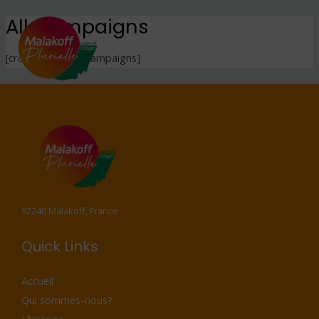
All Campaigns
[crowdfundly-all-campaigns]
92240 Malakoff, France
Quick Links
Accueil
Qui sommes-nous?